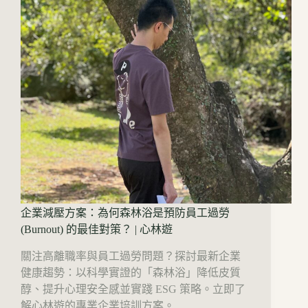
企業減壓方案：為何森林浴是預防員工過勞
(Burnout) 的最佳對策？ | 心林遊
關注高離職率與員工過勞問題？探討最新企業
健康趨勢：以科學實證的「森林浴」降低皮質
醇、提升心理安全感並實踐 ESG 策略。立即了
解心林遊的專業企業培訓方案。