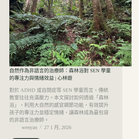
自然作為非語言的治療師：森林浴對 SEN 學童
的專注力與情緒效益 | 心林遊
對於 ADHD 或自閉症等 SEN 學童而言，傳統
教室往往充滿壓力。本文探討如何透過「森林
浴」，利用大自然的感官調節功能，有效提升
孩子的專注力並穩定情緒，讓森林成為最包容
的非語言治療師。
wenyan
27 1 月, 2026