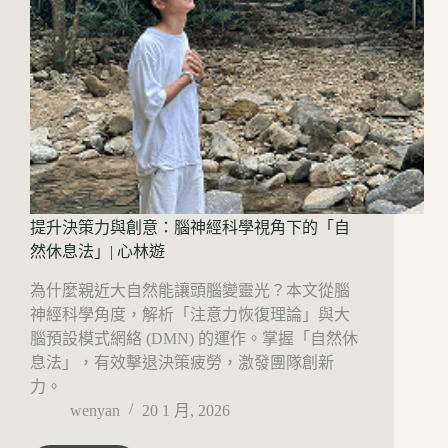
提升決策力與創意：腦神經科學視角下的「自
然休息法」| 心林遊
為什麼親近大自然能讓頭腦變靈光？本文從腦
神經科學角度，解析「注意力恢復理論」與大
腦預設模式網絡 (DMN) 的運作。掌握「自然休
息法」，有效擊退決策疲勞，激發團隊創新
力。
wenyan
20 1 月, 2026